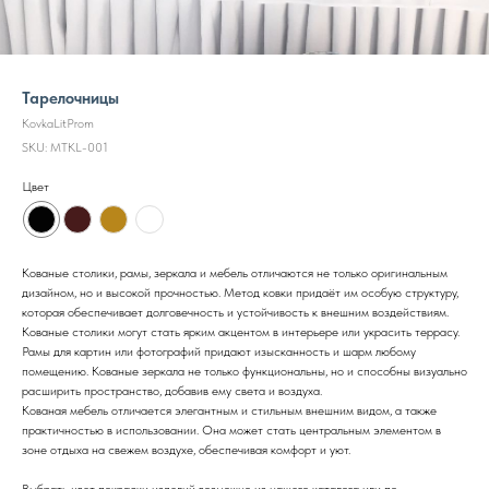
Тарелочницы
KovkaLitProm
SKU:
MTKL-001
Цвет
Кованые столики, рамы, зеркала и мебель отличаются не только оригинальным
дизайном, но и высокой прочностью. Метод ковки придаёт им особую структуру,
которая обеспечивает долговечность и устойчивость к внешним воздействиям.
Кованые столики могут стать ярким акцентом в интерьере или украсить террасу.
Рамы для картин или фотографий придают изысканность и шарм любому
помещению. Кованые зеркала не только функциональны, но и способны визуально
расширить пространство, добавив ему света и воздуха.
Кованая мебель отличается элегантным и стильным внешним видом, а также
практичностью в использовании. Она может стать центральным элементом в
зоне отдыха на свежем воздухе, обеспечивая комфорт и уют.